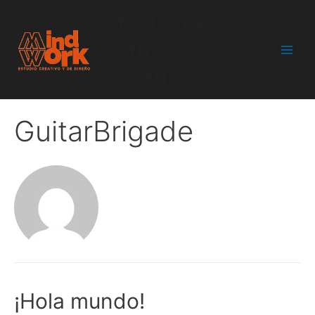
Mindwork |
Estudio
Creativo
GuitarBrigade
¡Hola mundo!