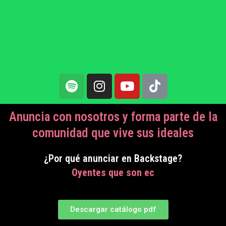
Anuncia con nosotros y forma parte de la
comunidad que vive sus ideales
¿Por qué anunciar en Backstage?
O
y
e
n
t
e
s
q
u
e
s
o
n
e
c
o
n
o
m
i
c
Descargar catálogo pdf