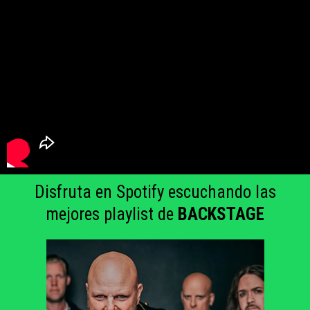
Disfruta en Spotify escuchando las
mejores playlist de
BACKSTAGE