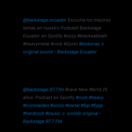
@backstage.ecuador
Escucha los mejores
temas en nuestro Podcast! Backstage
Ecuador en Spotify #ozzy #blacksabbath
#heavymetal #rock #Quito
#historias
♬
original sound - Backstage Ecuador
@backstage.97.7.fm
Brave New World 25
años. Podcast en Spotify
#rock
#heavy
#ironmaiden
#vinilo
#metal
#fyp
#fypp
#hardrock
#music
♬ sonido original -
Backstage 97.7 FM