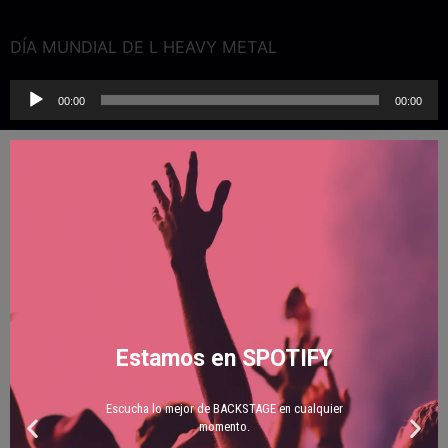
DÍA MUNDIAL DE L HEAVY METAL
Reproductor
00:00
00:00
de
audio
Estamos en SPOTIFY
Escucha lo mejor de BACKSTAGE en cualquier
momento.