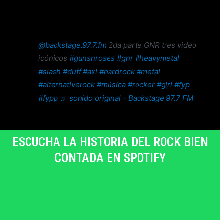
@backstage.97.7.fm
2da parte GNR tres video
icónicos
#gunsnroses
#gnr
#heavymetal
#slash
#duff
#axl
#hardrock
#metal
#alternativerock
#música
#rocker
#girl
#fyp
#fypp
♬ sonido original - Backstage 97.7 FM
ESCUCHA LA HISTORIA DEL ROCK BIEN
CONTADA EN SPOTIFY